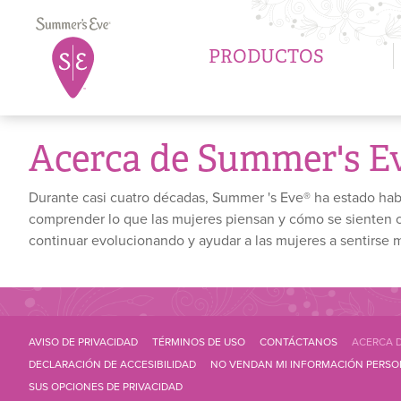
Skip
®
to
Main
main
PRODUCTOS
content
navigation
Acerca de Summer's E
Durante casi cuatro décadas, Summer 's Eve® ha estado hab
comprender lo que las mujeres piensan y cómo se sienten 
continuar evolucionando y ayudar a las mujeres a sentirse m
Footer
AVISO DE PRIVACIDAD
TÉRMINOS DE USO
CONTÁCTANOS
ACERCA D
DECLARACIÓN DE ACCESIBILIDAD
NO VENDAN MI INFORMACIÓN PERSO
Navigation
SUS OPCIONES DE PRIVACIDAD